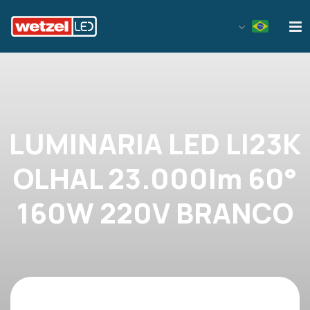
Wetzel LED
LUMINARIA LED LI23K
OLHAL 23.000lm 60°
160W 220V BRANCO