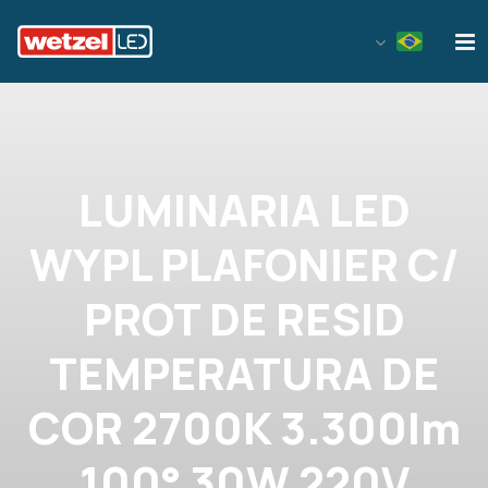
Wetzel LED
LUMINARIA LED
WYPL PLAFONIER C/
PROT DE RESID
TEMPERATURA DE
COR 2700K 3.300lm
100° 30W 220V