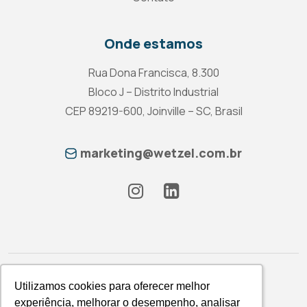
Onde estamos
Rua Dona Francisca, 8.300
Bloco J – Distrito Industrial
CEP 89219-600, Joinville – SC, Brasil
marketing@wetzel.com.br
Utilizamos cookies para oferecer melhor
Utilizamos cookies para oferecer melhor
experiência, melhorar o desempenho, analisar
experiência, melhorar o desempenho, analisar