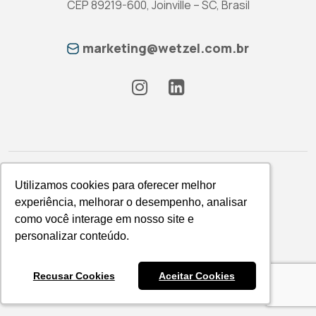
CEP 89219-600, Joinville – SC, Brasil
marketing@wetzel.com.br
Utilizamos cookies para oferecer melhor
Utilizamos cookies para oferecer melhor
experiência, melhorar o desempenho, analisar
experiência, melhorar o desempenho, analisar
como você interage em nosso site e
como você interage em nosso site e
Política de Privacidade
personalizar conteúdo.
personalizar conteúdo.
WETZEL S/A © 2026
Recusar Cookies
Recusar Cookies
Aceitar Cookies
Aceitar Cookies