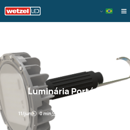
Wetzel LED
Luminária Portátil
11/jun
0 min
danielil@wetzel.com.br