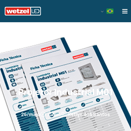
Wetzel LED
Projetor Industrial M01
26/maio
0 min
Ketlyn dos Santos