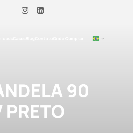
loads
Cases
Blog
Contato
Onde Comprar
ANDELA 90
V PRETO