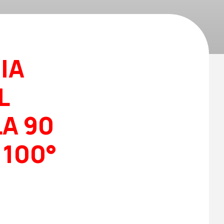
IA
L
A 90
 100°