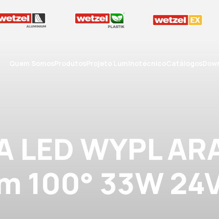
Quem Somos
Produtos
Projeto Luminotécnico
Catálogos
Down
A LED WYPL AR
lm 100° 33W 24