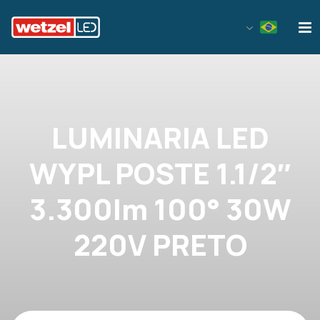
Wetzel LED
LUMINARIA LED
WYPL POSTE 1.1/2″
3.300lm 100° 30W
220V PRETO