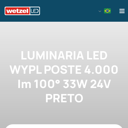
Wetzel LED
LUMINARIA LED
WYPL POSTE 4.000
lm 100° 33W 24V
PRETO