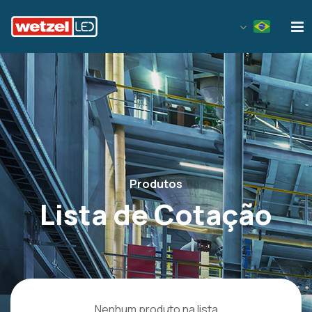
Wetzel LED
Produtos
Lista de Cotação
Nenhum produto na lista