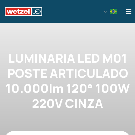
Wetzel LED
LUMINARIA LED M01
POSTE ARTICULADO
10.000lm 120° 100W
220V CINZA