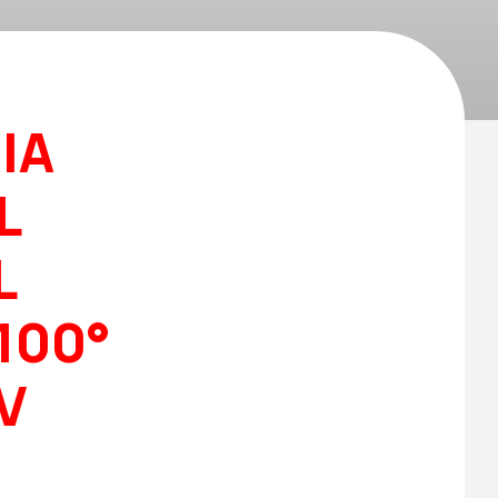
IA
L
L
100°
V