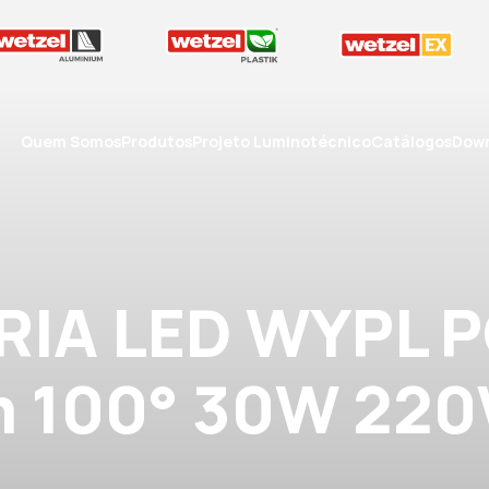
Quem Somos
Produtos
Projeto Luminotécnico
Catálogos
Down
RIA LED WYPL P
m 100° 30W 220