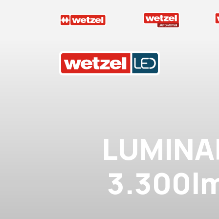
Wetzel LED
LUMINA
3.300l